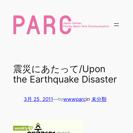
内
容
を
ス
キ
ッ
プ
震災にあたって/Upon
the Earthquake Disaster
3月 25, 2011
—
wwwparc
in
未分類
by