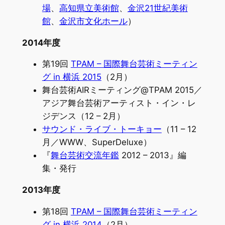
場
、
高知県立美術館
、
金沢21世紀美術
館
、
金沢市文化ホール
）
2014年度
第19回
TPAM – 国際舞台芸術ミーティン
グ in 横浜 2015
（2月）
舞台芸術AIRミーティング@TPAM 2015／
アジア舞台芸術アーティスト・イン・レ
ジデンス（12 – 2月）
サウンド・ライブ・トーキョー
（11 – 12
月／WWW、SuperDeluxe）
『
舞台芸術交流年鑑
2012 – 2013』編
集・発行
2013年度
第18回
TPAM – 国際舞台芸術ミーティン
グ in 横浜 2014
（2月）