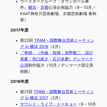
ウースターグループ『タウンホール事
件』
横浜
・
京都
公演企画協力（9 – 10月／
KAAT神奈川芸術劇場、京都芸術劇場 春秋
座）
2017年度
第22回
TPAM – 国際舞台芸術ミーティン
グ in 横浜 2018
（2月）
『奇跡』（作曲・指揮：灰野敬二、設計
原案：危口統之・石川卓磨）デンマーク
公演
制作協力（10月／デンマーク国立美
術館）
2016年度
第21回
TPAM – 国際舞台芸術ミーティン
グ in 横浜 2017
（2月）
サウンド・ライブ・トーキョー
（9 – 10月