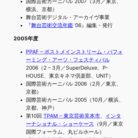
国際芸術カーニバル 2007（3月／東京、
横浜、京都）
舞台芸術デジタル・アーカイヴ事業
『
舞台芸術交流年鑑
’06』編集・発行
2005年度
PPAF – ポストメインストリーム・パフォ
ーミング・アーツ・フェスティバル
2006（2 – 3月／SuperDeluxe、P-
HOUSE、東京キネマ倶楽部、UNIT）
国際芸術カーニバル 2006（2月／東京、
京都）
国際芸術カーニバル 2005（10月／横浜、
京都、神戸）
第10回
TPAM – 東京芸術見本市
、
インタ
ーナショナル・ショーケース
（9月／東京
国際フォーラム、丸ビルホール）