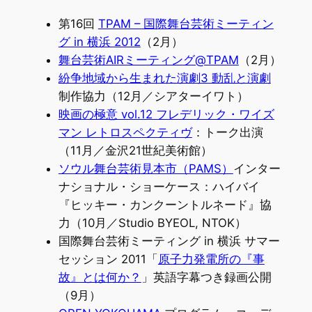
第16回
TPAM – 国際舞台芸術ミーティン
グ in 横浜 2012
（2月）
舞台芸術AIRミーティング@TPAM
（2月）
紛争地域から生まれた演劇3 動乱と演劇
制作協力（12月／シアターイワト）
映画の極意 vol.12 フレデリック・ワイズ
マン レトロスペクティヴ
：トーク出演
（11月／金沢21世紀美術館）
ソウル舞台芸術見本市（PAMS）
インター
ナショナル・ショーケース：ハイバイ
『ヒッキー・カンクーントルネード』協
力（10月／Studio BYEOL, NTOK）
国際舞台芸術ミーティング in 横浜 サマー
セッション 2011「
原子力発電所の『事
故』とは何か？
」英語字幕つき録画公開
（9月）