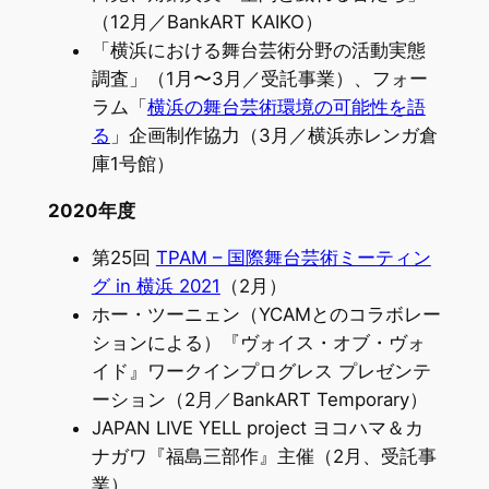
（12月／BankART KAIKO）
「横浜における舞台芸術分野の活動実態
調査」（1月〜3月／受託事業）、フォー
ラム「
横浜の舞台芸術環境の可能性を語
る
」企画制作協力（3月／横浜赤レンガ倉
庫1号館）
2020年度
第25回
TPAM – 国際舞台芸術ミーティン
グ in 横浜 2021
（2月）
ホー・ツーニェン（YCAMとのコラボレー
ションによる）『ヴォイス・オブ・ヴォ
イド』ワークインプログレス プレゼンテ
ーション（2月／BankART Temporary）
JAPAN LIVE YELL project ヨコハマ＆カ
ナガワ『福島三部作』主催（2月、受託事
業）