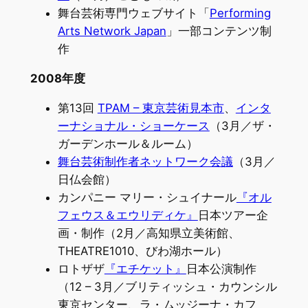
舞台芸術専門ウェブサイト「
Performing
Arts Network Japan
」一部コンテンツ制
作
2008年度
第13回
TPAM – 東京芸術見本市
、
インタ
ーナショナル・ショーケース
（3月／ザ・
ガーデンホール＆ルーム）
舞台芸術制作者ネットワーク会議
（3月／
日仏会館）
カンパニー マリー・シュイナール
『オル
フェウス＆エウリディケ』
日本ツアー企
画・制作（2月／高知県立美術館、
THEATRE1010、びわ湖ホール）
ロトザザ
『エチケット』
日本公演制作
（12 – 3月／ブリティッシュ・カウンシル
東京センター、ラ・ムッジーナ・カフ