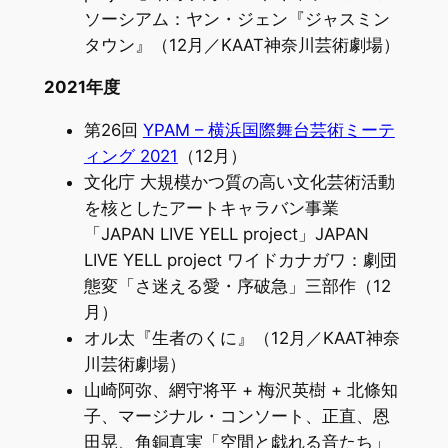
ソーシアム：ヤン・ジェン『ジャスミン
タウン』（12月／KAAT神奈川芸術劇場）
2021年度
第26回
YPAM – 横浜国際舞台芸術ミーテ
ィング 2021
（12月）
文化庁 大規模かつ質の高い文化芸術活動
を核としたアートキャラバン事業
「JAPAN LIVE YELL project」JAPAN
LIVE YELL project ワイドカナガワ：劇団
態変「さ迷える愛・序破急」三部作（12
月）
オル太『生者のくに』（12月／KAAT神奈
川芸術劇場）
山崎阿弥、網守将平 + 梅沢英樹 + 北條知
子、マージナル・コンソート、正直、恩
田晃、角銅真実「空間と戯れる音たち」