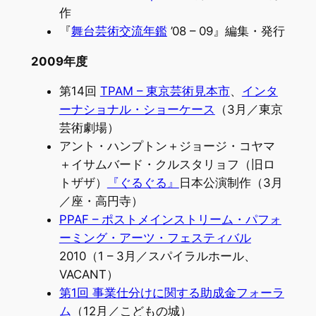
作
『
舞台芸術交流年鑑
’08 – 09』編集・発行
2009年度
第14回
TPAM – 東京芸術見本市
、
インタ
ーナショナル・ショーケース
（3月／東京
芸術劇場）
アント・ハンプトン＋ジョージ・コヤマ
＋イサムバード・クルスタリョフ（旧ロ
トザザ）
『ぐるぐる』
日本公演制作（3月
／座・高円寺）
PPAF – ポストメインストリーム・パフォ
ーミング・アーツ・フェスティバル
2010（1 – 3月／スパイラルホール、
VACANT）
第1回 事業仕分けに関する助成金フォーラ
ム
（12月／こどもの城）