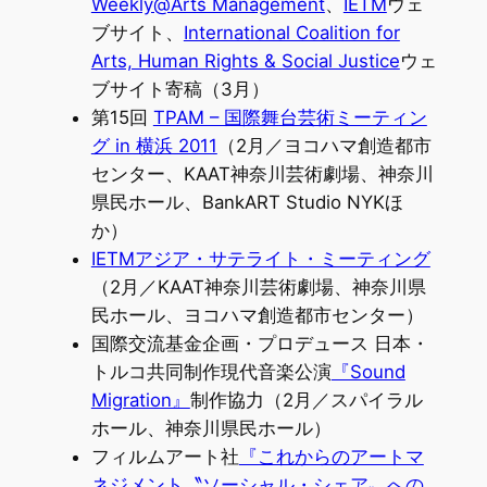
Weekly@Arts Management
、
IETM
ウェ
ブサイト、
International Coalition for
Arts, Human Rights & Social Justice
ウェ
ブサイト寄稿（3月）
第15回
TPAM – 国際舞台芸術ミーティン
グ in 横浜 2011
（2月／ヨコハマ創造都市
センター、KAAT神奈川芸術劇場、神奈川
県民ホール、BankART Studio NYKほ
か）
IETMアジア・サテライト・ミーティング
（2月／KAAT神奈川芸術劇場、神奈川県
民ホール、ヨコハマ創造都市センター）
国際交流基金企画・プロデュース 日本・
トルコ共同制作現代音楽公演
『Sound
Migration』
制作協力（2月／スパイラル
ホール、神奈川県民ホール）
フィルムアート社
『これからのアートマ
ネジメント〝ソーシャル・シェア〟への