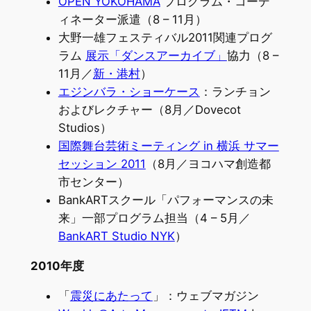
OPEN YOKOHAMA
プログラム・コーデ
ィネーター派遣（8 – 11月）
大野一雄フェスティバル2011関連プログ
ラム
展示「ダンスアーカイブ」
協力（8 –
11月／
新・港村
）
エジンバラ・ショーケース
：ランチョン
およびレクチャー（8月／Dovecot
Studios）
国際舞台芸術ミーティング in 横浜 サマー
セッション 2011
（8月／ヨコハマ創造都
市センター）
BankARTスクール「パフォーマンスの未
来」一部プログラム担当（4 – 5月／
BankART Studio NYK
）
2010年度
「
震災にあたって
」：ウェブマガジン