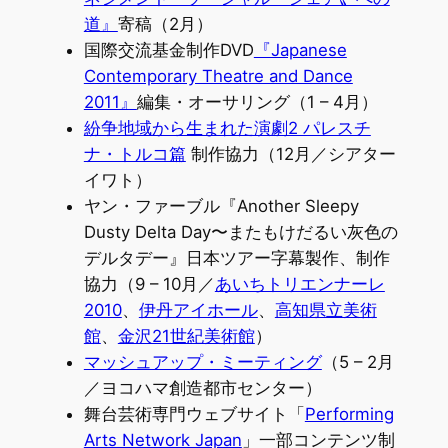
道』
寄稿（2月）
国際交流基金制作DVD
『Japanese
Contemporary Theatre and Dance
2011』
編集・オーサリング（1 – 4月）
紛争地域から生まれた演劇2 パレスチ
ナ・トルコ篇
制作協力（12月／シアター
イワト）
ヤン・ファーブル『Another Sleepy
Dusty Delta Day〜またもけだるい灰色の
デルタデー』日本ツアー字幕製作、制作
協力（9 – 10月／
あいちトリエンナーレ
2010
、
伊丹アイホール
、
高知県立美術
館
、
金沢21世紀美術館
）
マッシュアップ・ミーティング
（5 – 2月
／ヨコハマ創造都市センター）
舞台芸術専門ウェブサイト「
Performing
Arts Network Japan
」一部コンテンツ制