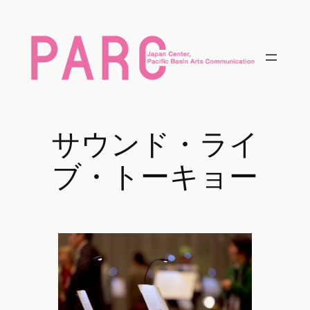
内
容
を
ス
キ
ッ
プ
サウンド・ライ
ブ・トーキョー